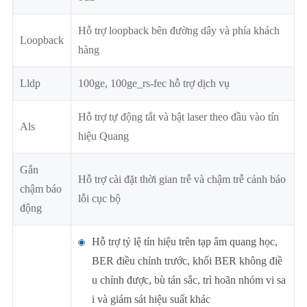
Hỗ trợ loopback bên đường dây và phía khách
Loopback
hàng
Lldp
100ge, 100ge_rs-fec hỗ trợ dịch vụ
Hỗ trợ tự động tắt và bật laser theo đầu vào tín
Als
hiệu Quang
Gắn
Hỗ trợ cài đặt thời gian trễ và chậm trễ cảnh báo
chậm báo
lỗi cục bộ
động
Hỗ trợ tỷ lệ tín hiệu trên tạp âm quang học,
BER điều chỉnh trước, khối BER không điề
u chỉnh được, bù tán sắc, trì hoãn nhóm vi sa
i và giám sát hiệu suất khác