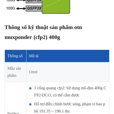
Thông số kỹ thuật sản phẩm otn
muxponder (cfp2) 400g
Thông số
Mô tả
Mẫu sản
Otmf
phẩm
1 cổng quang cfp2: Sử dụng mô-đun 400g C
FP2-DCO, có thể cắm được
Hỗ trợ điều chỉnh bước sóng, phạm vi bao p
hủ 191.35 ~ 196.1 thz
Đường