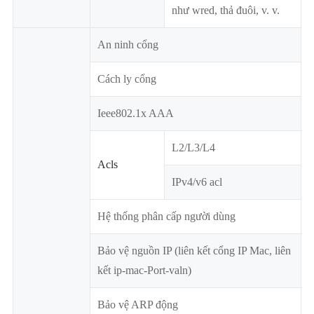
như wred, thả đuôi, v. v.
An ninh cổng
Cách ly cổng
Ieee802.1x AAA
L2/L3/L4
Acls
IPv4/v6 acl
Hệ thống phân cấp người dùng
Bảo vệ nguồn IP (liên kết cổng IP Mac, liên
kết ip-mac-Port-valn)
Bảo vệ ARP động