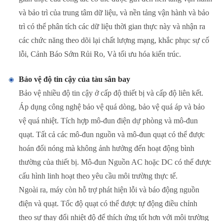
và bảo trì của trung tâm dữ liệu, và nền tảng vận hành và bảo
trì có thể phân tích các dữ liệu thời gian thực này và nhận ra
các chức năng theo dõi lại chất lượng mạng, khắc phục sự cố
lỗi, Cảnh Báo Sớm Rủi Ro, Và tối ưu hóa kiến trúc.
Bảo vệ độ tin cậy của tàu sân bay
Bảo vệ nhiều độ tin cậy ở cấp độ thiết bị và cấp độ liên kết.
Áp dụng công nghệ bảo vệ quá dòng, bảo vệ quá áp và bảo
vệ quá nhiệt. Tích hợp mô-đun điện dự phòng và mô-đun
quạt. Tất cả các mô-đun nguồn và mô-đun quạt có thể được
hoán đổi nóng mà không ảnh hưởng đến hoạt động bình
thường của thiết bị. Mô-đun Nguồn AC hoặc DC có thể được
cấu hình linh hoạt theo yêu cầu môi trường thực tế.
Ngoài ra, máy còn hỗ trợ phát hiện lỗi và báo động nguồn
điện và quạt. Tốc độ quạt có thể được tự động điều chỉnh
theo sự thay đổi nhiệt độ để thích ứng tốt hơn với môi trường