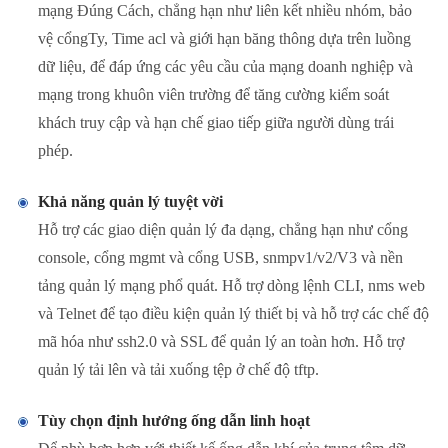
mạng Đúng Cách, chẳng hạn như liên kết nhiều nhóm, bảo
vệ cổngTy, Time acl và giới hạn băng thông dựa trên luồng
dữ liệu, để đáp ứng các yêu cầu của mạng doanh nghiệp và
mạng trong khuôn viên trường để tăng cường kiểm soát
khách truy cập và hạn chế giao tiếp giữa người dùng trái
phép.
Khả năng quản lý tuyệt vời
Hỗ trợ các giao diện quản lý đa dạng, chẳng hạn như cổng
console, cổng mgmt và cổng USB, snmpv1/v2/V3 và nền
tảng quản lý mạng phổ quát. Hỗ trợ dòng lệnh CLI, nms web
và Telnet để tạo điều kiện quản lý thiết bị và hỗ trợ các chế độ
mã hóa như ssh2.0 và SSL để quản lý an toàn hơn. Hỗ trợ
quản lý tải lên và tải xuống tệp ở chế độ tftp.
Tùy chọn định hướng ống dẫn linh hoạt