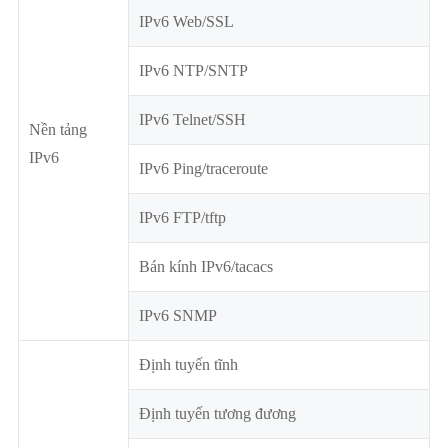
IPv6 Web/SSL
IPv6 NTP/SNTP
IPv6 Telnet/SSH
Nền tảng
IPv6
IPv6 Ping/traceroute
IPv6 FTP/tftp
Bán kính IPv6/tacacs
IPv6 SNMP
Định tuyến tĩnh
Định tuyến tương đương