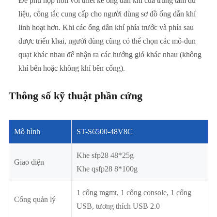
Để phù hợp hơn với thiết kế ống dẫn khí của trung tâm dữ
liệu, công tắc cung cấp cho người dùng sơ đồ ống dẫn khí
linh hoạt hơn. Khi các ống dẫn khí phía trước và phía sau
được triển khai, người dùng cũng có thể chọn các mô-đun
quạt khác nhau để nhận ra các hướng gió khác nhau (không
khí bên hoặc không khí bên cổng).
Thông số kỹ thuật phần cứng
Mô hình
ST-S6500-48V8C
Khe sfp28 48*25g
Giao diện
Khe qsfp28 8*100g
1 cổng mgmt, 1 cổng console, 1 cổng
Cổng quản lý
USB, tương thích USB 2.0