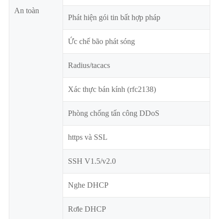
An toàn
Phát hiện gói tin bất hợp pháp
Ức chế bão phát sóng
Radius/tacacs
Xác thực bán kính (rfc2138)
Phòng chống tấn công DDoS
https và SSL
SSH V1.5/v2.0
Nghe DHCP
Rơle DHCP