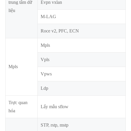
trung tâm dữ
Evpn vxlan
liệu
M-LAG
Roce v2, PFC, ECN
Mpls
Vpls
Mpls
Vpws
Ldp
Trực quan
Lấy mẫu sflow
hóa
STP, rstp, mstp