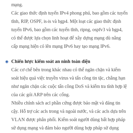
mạng.
Các giao thức định tuyến IPv4 phong phú, bao gồm các tuyến
tĩnh, RIP, OSPF, is-is và bgp4. Một loạt các giao thức định
tuyến IPv6, bao gồm các tuyến tĩnh, ripng, ospfv3 và bgp4,
có thể được lựa chọn linh hoạt để xây dựng mạng dù nâng
cấp mạng hiện có lên mạng IPv6 hay tạo mạng IPv6.
Chiến lược kiểm soát an ninh toàn diện
Các cơ chế bên trong khác nhau có thể ngăn chặn và kiểm
soát hiệu quả việc truyền virus và tấn công tin tặc, chẳng hạn
như ngăn chặn các cuộc tấn công DoS và kiểm tra tính hợp lệ
của các gói ARP trên các cổng.
Nhiều chính sách acl phần cứng được bảo mật và đáng tin
cậy. Hỗ trợ các acls trong và ngoài nước, và các acls dựa trên
VLAN được phân phối. Kiểm soát người dùng bất hợp pháp
sử dụng mạng và đảm bảo người dùng hợp pháp sử dụng