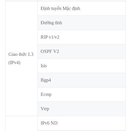
Định tuyến Mặc định
Đường tĩnh
RIP v1/v2
OSPF V2
Giao thức L3
(IPv4)
Isis
Bgp4
Ecmp
Vrrp
IPv6 ND