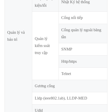
Nhật Ký hệ thống
kiện/lỗi
Cổng nối tiếp
Cổng quản lý ngoài băng
Quản lý và
tần
Quản lý
bảo trì
kiểm soát
SNMP
truy cập
Http/https
Telnet
Gương cổng
Lldp (ieee802.1ab), LLDP-MED
Udld