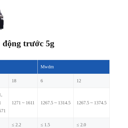
 động trước 5g
Mwdm
18
6
12
1,
1
1271 ~ 1611
1267.5 ~ 1314.5
1267.5 ~ 1374.5
571
≤ 2.2
≤ 1.5
≤ 2.0