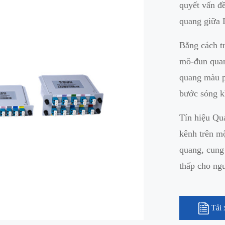
quyết vấn đề
quang giữa
Bằng cách t
mô-đun quan
quang màu p
bước sóng k
Tín hiệu Qu
kênh trên mộ
quang, cung 
thấp cho ng
Tải 