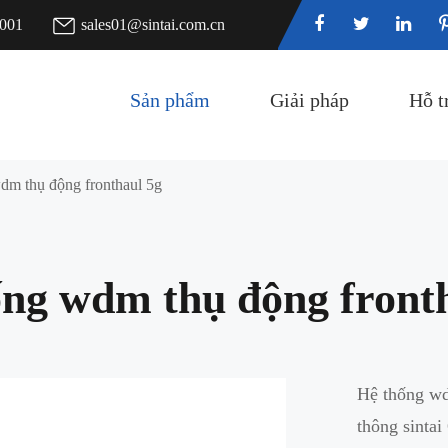
7001
sales01@sintai.com.cn
Sản phẩm
Giải pháp
Hỗ t
dm thụ động fronthaul 5g
ng wdm thụ động front
Hệ thống wd
thông sinta