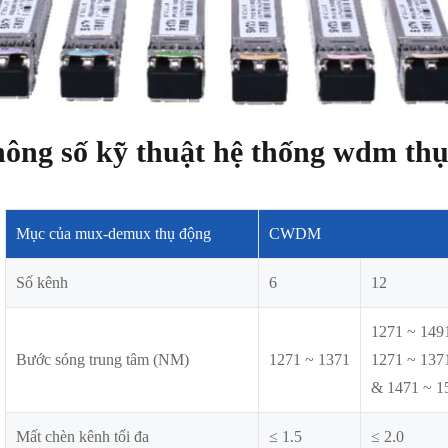
ông số kỹ thuật hệ thống wdm thụ
Mục của mux-demux thụ động
CWDM
Số kênh
6
12
1271 ~ 149
Bước sóng trung tâm (NM)
1271 ~ 1371
1271 ~ 137
& 1471 ~ 1
Mất chèn kênh tối đa
≤ 1.5
≤ 2.0