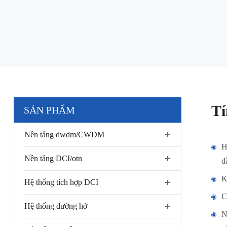
Tí
SẢN PHẨM
Nền tảng dwdm/CWDM
H
Nền tảng DCI/otn
d
K
Hệ thống tích hợp DCI
C
Hệ thống đường hở
N