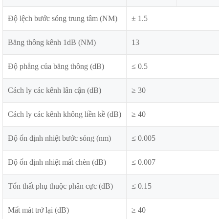
Độ lệch bước sóng trung tâm (NM)
± 1.5
Băng thông kênh 1dB (NM)
13
Độ phẳng của băng thông (dB)
≤ 0.5
Cách ly các kênh lân cận (dB)
≥ 30
Cách ly các kênh không liền kề (dB)
≥ 40
Độ ổn định nhiệt bước sóng (nm)
≤ 0.005
Độ ổn định nhiệt mất chèn (dB)
≤ 0.007
Tổn thất phụ thuộc phân cực (dB)
≤ 0.15
Mất mát trở lại (dB)
≥ 40