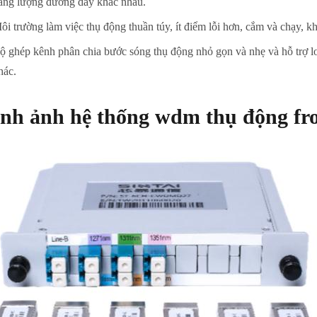
ăng lượng đường dây khác nhau.
ôi trường làm việc thụ động thuần túy, ít điểm lỗi hơn, cắm và chạy, kh
ộ ghép kênh phân chia bước sóng thụ động nhỏ gọn và nhẹ và hỗ trợ loạ
hác.
nh ảnh hệ thống wdm thụ động fro