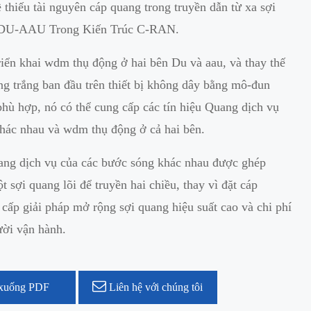
 thiếu tài nguyên cáp quang trong truyền dẫn từ xa sợi
 DU-AAU Trong Kiến Trúc C-RAN.
riển khai wdm thụ động ở hai bên Du và aau, và thay thế
g trắng ban đầu trên thiết bị không dây bằng mô-đun
hù hợp, nó có thể cung cấp các tín hiệu Quang dịch vụ
hác nhau và wdm thụ động ở cả hai bên.
ang dịch vụ của các bước sóng khác nhau được ghép
t sợi quang lõi để truyền hai chiều, thay vì đặt cáp
cấp giải pháp mở rộng sợi quang hiệu suất cao và chi phí
ười vận hành.
xuống PDF
Liên hệ với chúng tôi