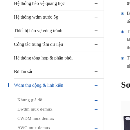
t
Hệ thống bảo vệ quang học
B
Hệ thống wdm trước 5g
đ
Thiết bị bảo vệ vòng tránh
T
k
Công tắc trung tâm dữ liệu
t
Hệ thống tổng hợp & phân phối
T
n
Bù tán sắc
Sơ
Wdm thụ động & linh kiện
Khung giá đỡ
Dwdm mux demux
CWDM mux demux
AWG mux demux