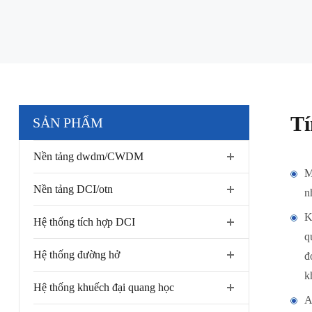
Tí
SẢN PHẨM
Nền tảng dwdm/CWDM
M
Nền tảng DCI/otn
n
K
Hệ thống tích hợp DCI
q
Hệ thống đường hở
đ
k
Hệ thống khuếch đại quang học
A