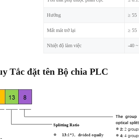
Hướng
≥ 55
Mất mát trở lại
≥ 55
Nhiệt độ làm việc
-40 ~
y Tắc đặt tên Bộ chia PLC