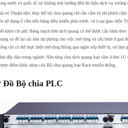
rong nước và quốc tế; nó không ảnh hưởng đến tín hiệu dịch vụ xương 
ảo trì Thuận tiện: thay thế bộ chia quang chỉ cần cắm và rút phích cắm
ều sử dụng ổ cắm trên bảng điều khiển phía trước, và Loại giao diện T
iết kiệm chi phí: Bảng mạch đơn tách quang có thể được cấu hình theo 
hung xe để lại các khe dự phòng cho việc mở rộng và cấu hình ở giai đ
hống chỉ có thể thực hiện mở rộng thông qua ngăn xếp thiết bị, nó làm
ính độc đáo trong ngành: Nền tảng chia tách quang loại cắm 4 khe 1U đượ
hược điểm khác nhau của Bộ chia quang loại Rack truyền thống.
 Đồ Bộ chia PLC