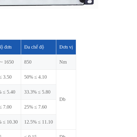
độ đơn
Đa chế độ
Đơn vị
 ~ 1650
850
Nm
≤ 3.50
50% ≤ 4.10
% ≤ 5.40
33.3% ≤ 5.80
Db
≤ 7.00
25% ≤ 7.60
% ≤ 10.30
12.5% ≤ 11.10
5
≤ 0.15
Db