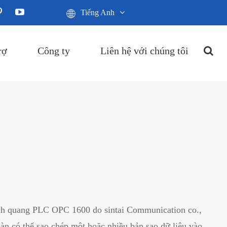
Tiếng Anh
rợ
Công ty
Liên hệ với chúng tôi
ch quang PLC OPC 1600 do sintai Communication co.,
àn có thể sao chép một hoặc nhiều bản sao dữ liệu vào