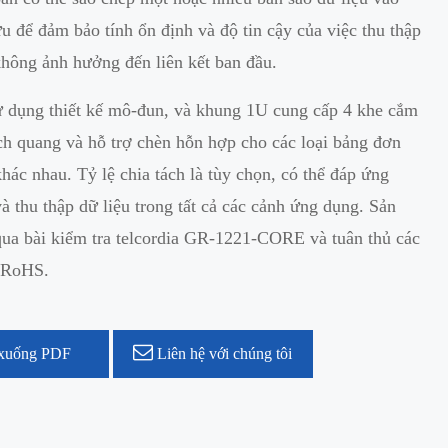
lưu để đảm bảo tính ổn định và độ tin cậy của việc thu thập
không ảnh hưởng đến liên kết ban đầu.
 dụng thiết kế mô-đun, và khung 1U cung cấp 4 khe cắm
ch quang và hỗ trợ chèn hỗn hợp cho các loại bảng đơn
hác nhau. Tỷ lệ chia tách là tùy chọn, có thể đáp ứng
à thu thập dữ liệu trong tất cả các cảnh ứng dụng. Sản
ua bài kiểm tra telcordia GR-1221-CORE và tuân thủ các
 RoHS.
xuống PDF
Liên hệ với chúng tôi