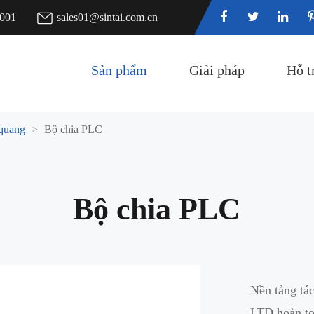
7001
sales01@sintai.com.cn
Sản phẩm
Giải pháp
Hỗ t
 quang
Bộ chia PLC
Bộ chia PLC
Nền tảng tá
LTD hoàn to