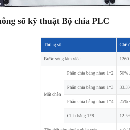
ông số kỹ thuật Bộ chia PLC
Thông số
Chế 
Bước sóng làm việc
1260
Phân chia bằng nhau 1*2
50% 
Phân chia bằng nhau 1*3
33.3
Mất chèn
Phân chia bằng nhau 1*4
25% 
Chia bằng 1*8
12.5
Tổn thất phụ thuộc phân cực
≤ 0.1