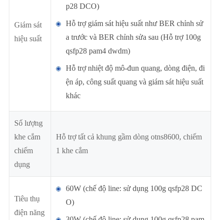
p28 DCO)
Hỗ trợ giám sát hiệu suất như BER chỉnh sử
Giám sát
a trước và BER chỉnh sửa sau (Hỗ trợ 100g
hiệu suất
qsfp28 pam4 dwdm)
Hỗ trợ nhiệt độ mô-đun quang, dòng điện, đi
ện áp, công suất quang và giám sát hiệu suất
khác
Số lượng
khe cắm
Hỗ trợ tất cả khung gầm dòng otns8600, chiếm
chiếm
1 khe cắm
dụng
60W (chế độ line: sử dụng 100g qsfp28 DC
Tiêu thụ
O)
điện năng
30W (chế độ line: sử dụng 100g qsfp28 pam