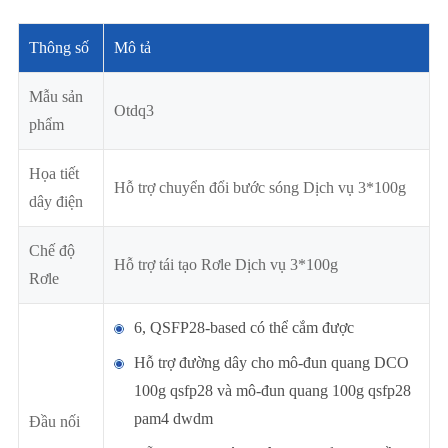
Thông số
Mô tả
Mẫu sản
Otdq3
phẩm
Họa tiết
Hỗ trợ chuyển đổi bước sóng Dịch vụ 3*100g
dây điện
Chế độ
Hỗ trợ tái tạo Rơle Dịch vụ 3*100g
Rơle
6, QSFP28-based có thể cắm được
Hỗ trợ đường dây cho mô-đun quang DCO
100g qsfp28 và mô-đun quang 100g qsfp28
pam4 dwdm
Đầu nối